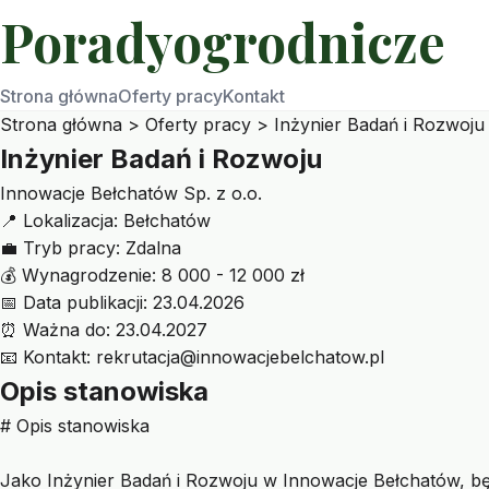
Poradyogrodnicze
Strona główna
Oferty pracy
Kontakt
Strona główna
>
Oferty pracy
>
Inżynier Badań i Rozwoju
Inżynier Badań i Rozwoju
Innowacje Bełchatów Sp. z o.o.
📍
Lokalizacja:
Bełchatów
💼
Tryb pracy:
Zdalna
💰
Wynagrodzenie:
8 000 - 12 000 zł
📅
Data publikacji:
23.04.2026
⏰
Ważna do:
23.04.2027
📧
Kontakt:
rekrutacja@innowacjebelchatow.pl
Opis stanowiska
# Opis stanowiska
Jako Inżynier Badań i Rozwoju w Innowacje Bełchatów, b