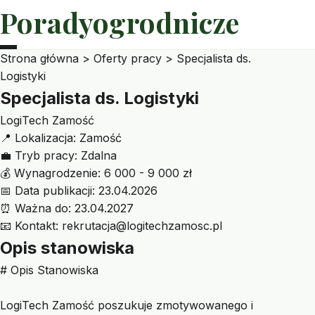
Poradyogrodnicze
Strona główna
>
Oferty pracy
>
Specjalista ds.
Logistyki
Specjalista ds. Logistyki
LogiTech Zamość
📍
Lokalizacja:
Zamość
💼
Tryb pracy:
Zdalna
💰
Wynagrodzenie:
6 000 - 9 000 zł
📅
Data publikacji:
23.04.2026
⏰
Ważna do:
23.04.2027
📧
Kontakt:
rekrutacja@logitechzamosc.pl
Opis stanowiska
# Opis Stanowiska
LogiTech Zamość poszukuje zmotywowanego i