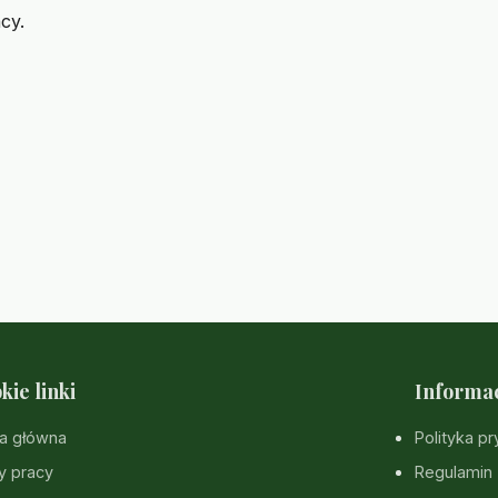
cy.
kie linki
Informa
a główna
Polityka p
y pracy
Regulamin