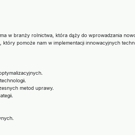
 firma w branży rolnictwa, która dąży do wprowadzania n
i, który pomoże nam w implementacji innowacyjnych techno
optymalizacyjnych.
echnologii.
czesnych metod uprawy.
tegii.
wnych.