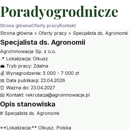
Poradyogrodnicze
Strona główna
Oferty pracy
Kontakt
Strona główna
>
Oferty pracy
>
Specjalista ds. Agronomii
Specjalista ds. Agronomii
AgroInnowacje Sp. z o.o.
📍
Lokalizacja:
Olkusz
💼
Tryb pracy:
Zdalna
💰
Wynagrodzenie:
5 000 - 7 000 zł
📅
Data publikacji:
23.04.2026
⏰
Ważna do:
23.04.2027
📧
Kontakt:
rekrutacja@agroinnowacje.pl
Opis stanowiska
# Specjalista ds. Agronomii
**Lokalizacja:** Olkusz, Polska