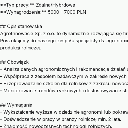
**Typ pracy:** Zdalna/Hybrdowa
**Wynagrodzenie:** 5000 - 7000 PLN
## Opis stanowiska
AgroInnowacje Sp. z o.o. to dynamicznie rozwijająca się
Poszukujemy do naszego zespołu specjalisty ds. agronomi
produkcji rolniczej.
## Obowiązki
- Analiza danych agronomicznych i rekomendacja działań 
- Współpraca z zespołem badawczym w zakresie nowych t
- Przeprowadzanie szkoleń dla rolników z zakresu nowo
- Monitorowanie trendów rynkowych i dostosowywanie stra
## Wymagania
- Wykształcenie wyższe w dziedzinie agronomii lub pokre
- Doświadczenie w pracy w branży rolniczej min. 2 lata.
- Znajomość nowoczesnych technologii rolniczych.